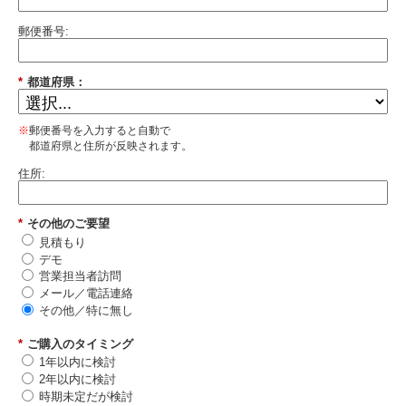
郵便番号:
*
都道府県：
※
郵便番号を入力すると自動で
都道府県と住所が反映されます。
住所:
*
その他のご要望
見積もり
デモ
営業担当者訪問
メール／電話連絡
その他／特に無し
*
ご購入のタイミング
1年以内に検討
2年以内に検討
時期未定だが検討