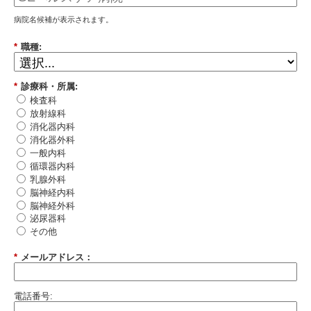
病院名候補が表示されます。
*
職種:
*
診療科・所属:
検査科
放射線科
消化器内科
消化器外科
一般内科
循環器内科
乳腺外科
脳神経内科
脳神経外科
泌尿器科
その他
*
メールアドレス：
電話番号: