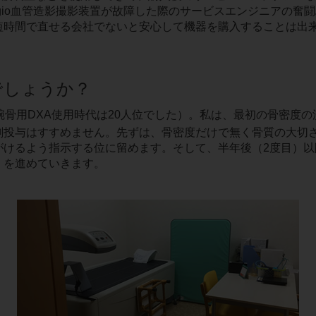
gio血管造影撮影装置が故障した際のサービスエンジニアの奮
短時間で直せる会社でないと安心して機器を購入することは出
でしょうか？
腕骨用DXA使用時代は20人位でした）。私は、最初の骨密度
剤投与はすすめません。先ずは、骨密度だけで無く骨質の大切
がけるよう指示する位に留めます。そして、半年後（2度目）以
）を進めていきます。