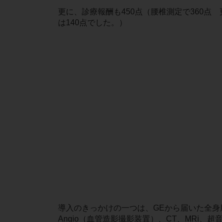
更に、診療報酬も450点（腰椎測定で360点
は140点でした。）
導入のきっかけの一つは、GEから届いた全身
Angio（血管造影撮影装置）、CT、MRi