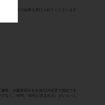
見ますと、その結果を受け入れてくださいます
腰椎・大腿骨部分を全身DXA装置で測定でき
でなく、40代、50代も含まれる）がいらっし