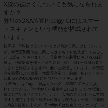
X線の被ばくについても気になられま
すか？
弊社のDXA装置Prodigy Cにはスマー
トスキャンという機能が搭載されて
います。
技師様：X線被ばくについては以前から気にはしています
が、骨密度測定装置に関してはそもそも低被ばくであるこ
とは認識しておりました。骨密度測定装置におけるX線照
射は、他のX線を使った診断装置（CT、X線一般撮影装置
など）と比較すると非常に低いと記憶しています。骨密度
測定装置による腰椎・大腿骨測定は、胸部一般レントゲン
写真撮影の約1/6程度に相当だったと思います。
（※Prodigy Fuga 製品カタログ JB38297JAより抜
粋）ですから、Prodigy Cを選定するに当たっては特別に
気にしていませんでした。ただ、広角のファンビーム方式
ですと測定する骨の形状や位置とは関係なく一度に広範囲
にX線を照射しますが、Prodigy Cは鋭角的なファンビ－ム