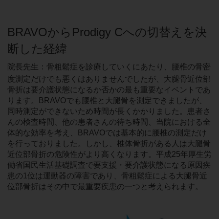
BRAVOからProdigy Cへの切替えを決
断した経緯
院長先生：骨粗鬆症を診療していくにあたり、腰椎の骨密
度測定だけでも悪くはありませんでしたが、大腿骨近位部
骨折は要介護状態になるか否かの最も重要なイベントであ
ります。BRAVOでも腰椎と大腿骨を測定できましたが、
同時測定ができないため時間が長くかかりました。患者さ
んの検査時間、他の患者さんの待ち時間、当院における全
体的な効率を考え、BRAVOでは基本的に腰椎の測定だけ
を行っておりました。しかし、椎体骨折がある人は大腿骨
近位部骨折の危険性がより高くなります。平成25年厚生労
働省国民生活基礎調査で要支援・要介護状態になる原因疾
患の1位は運動器の障害であり、骨粗鬆症による大腿骨近
位部骨折はその中で最重要疾患の一つと考えられます。