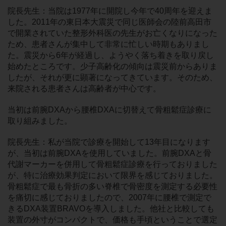
院長先生：当院は1977年に開院し今年で40周年を迎えま
した。2011年の東日本大震災で同じ医師会の陸前高田市
で開業されていた整形外科医の先生がお亡くなりになった
ため、患者さんが集中して非常に忙しい時期もありまし
た。震災から6年が経過し、ようやく落ち着きを取り戻し
始めたところです。少子高齢化の傾向は震災前からありま
したが、それが更に顕著になってきています。そのため、
来院される患者さんは高齢者が中心です。
当初は前腕DXAから腰椎DXAに切替えて骨粗鬆症診療に
取り組みました。
院長先生：私が当院で診療を開始して13年目になります
が、当初は前腕DXAを使用していました。前腕DXAと骨
代謝マーカーを併用して骨粗鬆症診療を行っておりました
が、特に治療効果判定において限界を感じておりました。
骨粗鬆症で最も骨折の多い脊椎で骨密度を測定する必要性
を痛切に感じておりましたので、2007年に腰椎で測定で
きるDXA装置BRAVOを導入しました。他社と比較しても
装置の外寸がコンパクトで、価格も手頃ということで選定