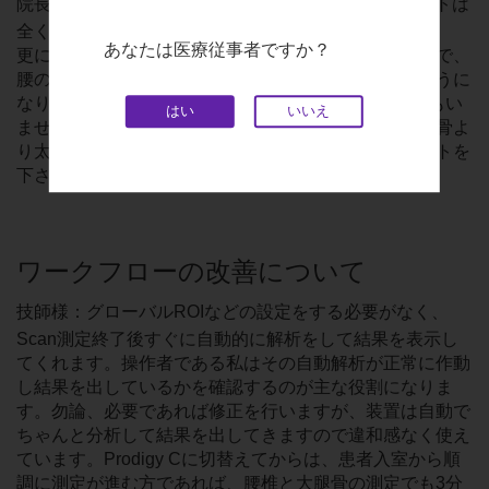
院長先生：BRAVOからProdigy Cへのデータコンバートは
全く問題ありませんでした。
あなたは医療従事者ですか？
更に、診察時に「骨密度測定の装置が新しくなったので、
腰の背骨といっしょに太ももの付け根も測定出来るように
なりました」と紹介して嫌な顔をする患者さんは1人もい
はい
いいえ
ません。患者さんの中には「どちらかというと腰の背骨よ
り太ももの付け根に興味ありました！」というコメントを
下さる患者さんもいらっしゃいます。
ワークフローの改善について
技師様：グローバルROIなどの設定をする必要がなく、
Scan測定終了後すぐに自動的に解析をして結果を表示し
てくれます。操作者である私はその自動解析が正常に作動
し結果を出しているかを確認するのが主な役割になりま
す。勿論、必要であれば修正を行いますが、装置は自動で
ちゃんと分析して結果を出してきますので違和感なく使え
ています。Prodigy Cに切替えてからは、患者入室から順
調に測定が進む方であれば、腰椎と大腿骨の測定でも3分