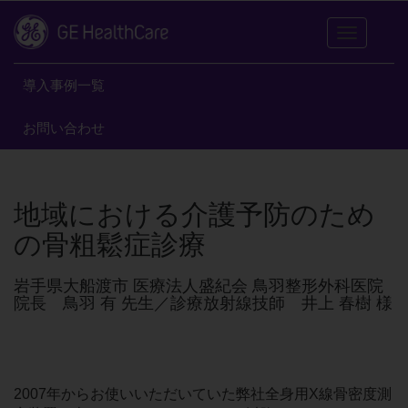
Toggle
navigation
導入事例一覧
お問い合わせ
地域における介護予防のため
の骨粗鬆症診療
岩手県大船渡市 医療法人盛紀会 鳥羽整形外科医院
院長 鳥羽 有 先生／診療放射線技師 井上 春樹 様
2007年からお使いいただいていた弊社全身用X線骨密度測