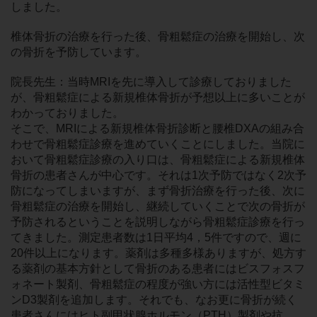
しました。
椎体骨折の治療を行った後、骨粗鬆症の治療を開始し、次
の骨折を予防しています。
院長先生：当時MRIを先に導入して診療しておりました
が、骨粗鬆症による新規椎体骨折が予想以上に多いことが
わかっておりました。
そこで、MRIによる新規椎体骨折診断と腰椎DXAの組み合
わせで骨粗鬆症診療を進めていくことにしました。当院に
おいて骨粗鬆症診療の入り口は、骨粗鬆症による新規椎体
骨折の患者さんが中心です。それは1次予防ではなく2次予
防になってしまいますが、まず骨折治療を行った後、次に
骨粗鬆症の治療を開始し、継続していくことで次の骨折が
予防されるということを説明しながら骨粗鬆症診療を行っ
てきました。測定患者数は1日平均4，5件ですので、週に
20件以上になります。薬剤は多種多様ありますが、処方す
る薬剤の基本方針として骨折のある患者にはビスフォスフ
ォネート製剤、骨粗鬆症の程度が強い方には活性型ビタミ
ンD3製剤を追加します。それでも、なお更に骨折が続く
患者さんにはヒト副甲状腺ホルモン（PTH）製剤や抗