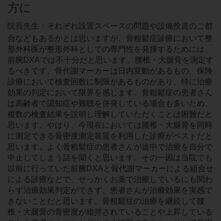
方に
院長先生：それぞれ設置スペースの問題や設備投資のご都
合などもあるかとは思いますが、骨粗鬆症診療において整
形外科医が整形外科としての専門性を発揮するためには、
前腕DXAでは不十分だと思います。腰椎・大腿骨を測定す
るべきです。骨代謝マーカーは日内変動があるもの、保険
診療において検査回数に制限があるものがあり、特に治療
効果の判定において限界を感じます。骨粗鬆症の患者さん
は高齢者で認知症や難聴を併発している場合も多いため、
複数の検査結果を説明し理解していただくことは困難だと
思います。やはり、今現在においては腰椎・大腿骨を同時
に測定できる骨密度測定装置を利用した診療がベストだと
思います。よく骨粗鬆症の患者さんが途中で治療を自分で
中止してしまう話を聞くと思います。その一因は当院でも
以前に行っていた前腕DXAと骨代謝マーカーによる組合せ
による診療などで、せっかくお薬で治療しているにも関わ
らず治療効果判定ができず、患者さんが治療効果を実感で
きないことだと思います。骨粗鬆症の治療を継続して腰
椎・大腿骨の骨密度が維持されていることや上昇している