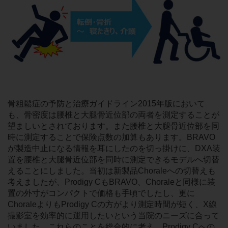
骨粗鬆症の予防と治療ガイドライン2015年版において
も、骨密度は腰椎と大腿骨近位部の両者を測定することが
望ましいとされております。また腰椎と大腿骨近位部を同
時に測定することで保険点数の加算もあります。BRAVO
が製造中止になる情報を耳にしたのを切っ掛けに、DXA装
置を腰椎と大腿骨近位部を同時に測定できるモデルへ切替
えることにしました。当初は新製品Choraleへの切替えも
考えましたが、Prodigy CもBRAVO、Choraleと同様に装
置の外寸がコンパクトで価格も手頃でしたし、更に
ChoraleよりもProdigy Cの方がより測定時間が短く、X線
撮影室を効率的に運用したいという当院のニーズに合って
いました。これらのことを総合的に考え、Prodigy Cへの