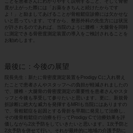
ことを患者さんにわかりやすく説明すること、そして骨密
度が上がった際には「お薬をきちんと続けたからです
よ！」と励ましてあげることが骨粗鬆症診療には欠かせな
いと思っています。ですから、整形外科の先生方には状況
が許されるのであれば、当院のように腰椎・大腿骨を同時
に測定できる骨密度測定装置の導入をご検討されることを
お勧めします。
最後に：今後の展望
院長先生：新たに骨密度測定装置をProdigy Cに入れ替え
たことで患者さんやスタッフへの負担が軽減されましたの
で、腰椎・大腿骨の骨密度測定の重要性を患者さんやスタ
ッフと今後も享受して参りたいと思います。更に、新規骨
折診断に絶大な威力を発揮するMRIも当院にはありますの
で、骨粗鬆症を起因とする骨折を早期に発見して治療し、
その後骨粗鬆症の治療を行ってProdigy Cで治療効果を評
価しながら2次予防をしていきたいと思います。1次予防と
2次予防を併せて行い、それが最終的に地域の介護予防に