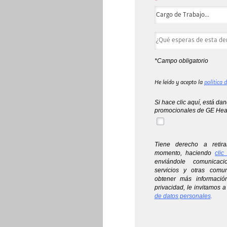
*
*Campo obligatorio
He leído y acepto la
política 
Si hace clic aquí, está da
promocionales de GE Heal
Tiene derecho a retira
momento, haciendo
clic
enviándole comunicac
servicios y otras comu
obtener más informació
privacidad, le invitamos a
de datos personales
.