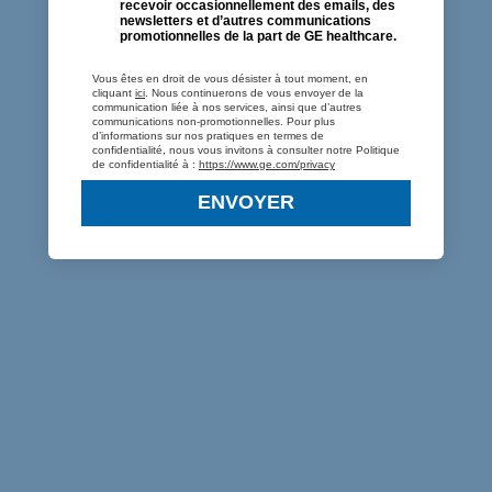
recevoir occasionnellement des emails, des
newsletters et d’autres communications
promotionnelles de la part de GE healthcare.
Vous êtes en droit de vous désister à tout moment, en
cliquant
ici
. Nous continuerons de vous envoyer de la
communication liée à nos services, ainsi que d’autres
communications non-promotionnelles. Pour plus
d’informations sur nos pratiques en termes de
confidentialité, nous vous invitons à consulter notre Politique
de confidentialité à :
https://www.ge.com/privacy
ENVOYER